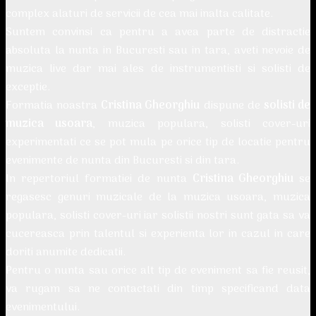
complex alaturi de servicii de cea mai inalta calitate.
Suntem convinsi ca pentru a avea parte de distractie
absoluta la nunta in Bucuresti sau in tara, aveti nevoie de
muzica live dar mai ales de instrumentisti si solisti de
exceptie.
Formatia noastra
Cristina Gheorghiu
dispune de
solisti de
muzica usoara
, muzica populara, solisti cover-uri
experimentati ce se pot mula pe orice tip de locatie pentru
evenimente de nunta din Bucuresti si din tara.
In repertoriul formatiei de nunta
Cristina Gheorghiu
se
regasesc genuri muzicale de la muzica usoara, muzica
populara, solisti cover-uri iar solistii nostri sunt gata sa va
cucereasca prin talentul si experienta lor in cazul in care
doriti anumite dedicatii.
Pentru o nunta sau orice alt tip de eveniment sa fie reusit,
va rugam sa ne contactati din timp specificand data
evenimentului.