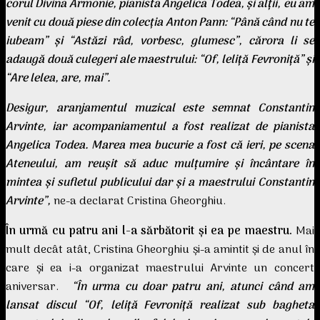
corul Divina Armonie, pianista Angelica Todea, şi alţii, eu am
venit cu două piese din colecţia Anton Pann: “Până când nu te
iubeam” şi “Astăzi râd, vorbesc, glumesc”, cărora li se
adaugă două culegeri ale maestrului: “Of, leliţă Fevroniţă” şi
“Are lelea, are, mai”.
Desigur, aranjamentul muzical este semnat Constantin
Arvinte, iar acompaniamentul a fost realizat de pianista
Angelica Todea. Marea mea bucurie a fost că ieri, pe scena
Ateneului, am reuşit să aduc mulţumire şi încântare în
mintea şi sufletul publicului dar şi a maestrului Constantin
Arvinte”,
ne-a declarat Cristina Gheorghiu.
În urmă cu patru ani l-a sărbătorit şi ea pe maestru.
Mai
mult decât atât, Cristina Gheorghiu şi-a amintit şi de anul în
care şi ea i-a organizat maestrului Arvinte un concert
aniversar.
“În urma cu doar patru ani, atunci când am
lansat discul “Of, leliţă Fevroniţă realizat sub bagheta