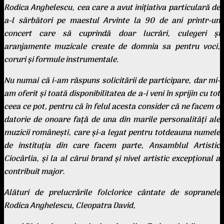
Rodica Anghelescu, cea care a avut iniţiativa particulară de
a-l sărbători pe maestul Arvinte la 90 de ani printr-un
concert care să cuprindă doar lucrări, culegeri şi
aranjamente muzicale create de domnia sa pentru voci,
coruri şi formule instrumentale.
Nu numai că i-am răspuns solicitării de participare, dar mi-
am oferit şi toată disponibilitatea de a-i veni în sprijin cu tot
ceea ce pot, pentru că în felul acesta consider că ne facem o
datorie de onoare faţă de una din marile personalităţi ale
muzicii româneşti, care şi-a legat pentru totdeauna numele
de instituţia din care facem parte, Ansamblul Artistic
Ciocârlia, şi la al cărui brand şi nivel artistic excepţional a
contribuit major.
Alături de prelucrările folclorice cântate de sopranele
Rodica Anghelescu, Cleopatra David,