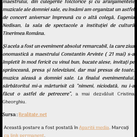
maestrului, din culegerile folclorice şi cu aranjamentele
muzicale ale domniei sale, eu însămi am organizat un astfel
de concert aniversar împreună cu o altă colegă, Eugenia
Nedisan, la sala de spectacole a instituţiei de cultură
Tinerimea Româna.
Şi acela a fost un eveniment absolut remarcabil, la care ziua
onomastică a maestrului Constantin Arvinte ( 21 mai) s-a
împletit în mod fericit cu vinul bun, bucate alese, invitaţi pe
sprânceană, presa şi televiziuni, dar mai presus de toate,
muzica aleasă a domniei sale. La finalul evenimentului,
sărbătoritul mi-a mărturisit că “nimeni, niciodată, nu i-a
făcut o astfel de petrecere”,
a mai dezvăluit Cristina
Gheorghiu.
Sursa :
Realitate.net
Această postare a fost postată în
Aparitii media
. Marcați
ca link permanent
.