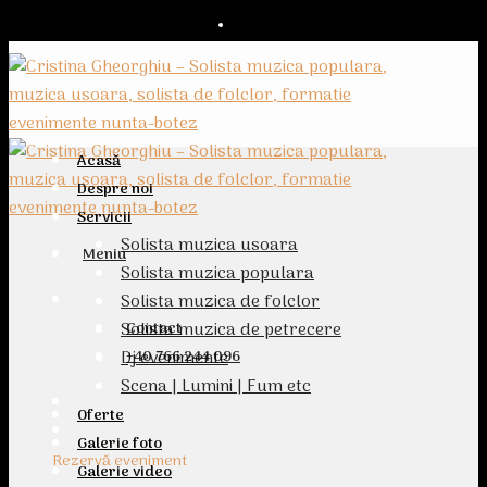
+40 766 244 096
Acasă
Despre noi
Servicii
Solista muzica usoara
Meniu
Solista muzica populara
Solista muzica de folclor
Solista muzica de petrecere
Contact
Dj evenimente
+40 766 244 096
Scena | Lumini | Fum etc
Oferte
Galerie foto
Rezervă eveniment
Galerie video