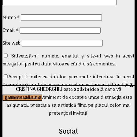
Nume
*
Email
*
Site web
Salvează-mi numele, emailul și site-ul web în acest
navigator pentru data viitoare când o să comentez.
Accept trimiterea datelor personale introduse în acest
formular și sunt de acord cu secțiunea Temeni și Condiții.
*
CRISTINA GHEORGHIU
este
solista
ideală care vă
garantează un eveniment de excepție unde distracția este
asigurată, prestația sa artistică fiind pe placul celor mai
pretențiosi invitați.
Social