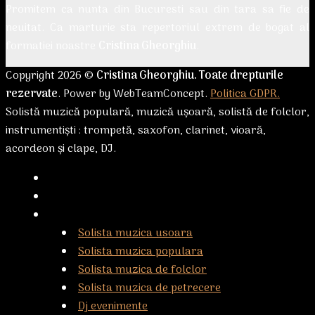
Promitem ca nunta din Bucuresti sau din tara sa fie de
neuitat. Ca marturie sta repertoriul extrem de bogat al
formatiei noastre
Cristina Gheorghiu
.
Copyright 2026 ©
Cristina Gheorghiu. Toate drepturile
rezervate
. Power by WebTeamConcept.
Politica GDPR.
Solistă muzică populară, muzică ușoară, solistă de folclor,
instrumentiști : trompetă, saxofon, clarinet, vioară,
acordeon și clape, DJ.
Acasă
Despre noi
Servicii
Solista muzica usoara
Solista muzica populara
Solista muzica de folclor
Solista muzica de petrecere
Dj evenimente