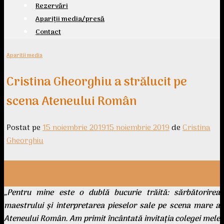
Rezervări
Apariții media/presă
Contact
Aparitii media
Cristina Gheorghiu a strălucit pe
scena Ateneului Român
Postat pe
15 noiembrie 2019
15 noiembrie 2019
de
Cristina
Gheorghiu
15
nov.
„Pentru mine este o dublă bucurie trăită: sărbătorirea
maestrului şi interpretarea pieselor sale pe scena mare a
Ateneului Român. Am primit încântată invitaţia colegei mele