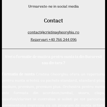
Urmareste-ne in social media
Contact
contact@cristinagheorghiu.ro
Rezervari +40 766 244 096
Vrei o
formatie de muzica pentru nunta
ta din Bucuresti
sau din tara ?
Formatia de nunta
Cristina Gheorghiu ofera un repertoriu
pentru nunta si botez cu pachete standard, standard plus,
medium, premium, premium plus. Orchestra pentru nunta
este formata din acordeon,tambal, vioara, clapa,
saxofon/clarinet si contrabas si solisti pe tot parcursul
evenimentului impreuna cu un program de nunta artistic