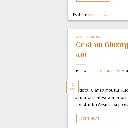
Postat in
Aparitii media
APARITII MEDIA
Cristina Gheor
ani
POSTAT PE
15 NOIEMBRIE 2019
D
15
nov.
artista a ansambului „Ci
urma cu cativa ani, a pri
Constantin Arvinte si pe c
→
CONTINUATI