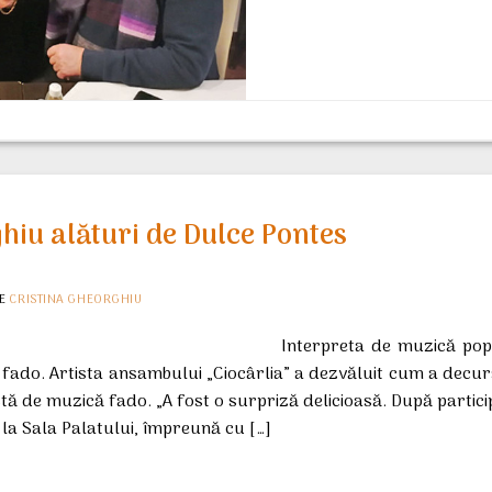
hiu alături de Dulce Pontes
E
CRISTINA GHEORGHIU
Interpreta de muzică pop
fado. Artista ansambului „Ciocârlia” a dezvăluit cum a decurs
istă de muzică fado. „A fost o surpriză delicioasă. După partici
 la Sala Palatului, împreună cu […]