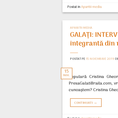
Postat in
Aparitii media
APARITII MEDIA
GALAŢI: INTERV
integrantă din
POSTAT PE
15 NOIEMBRIE 2019
D
15
nov.
populară Cristina Gheorg
PresaGalatiBraila.com, vr
cunoaştem? Cristina Gheor
→
CONTINUATI