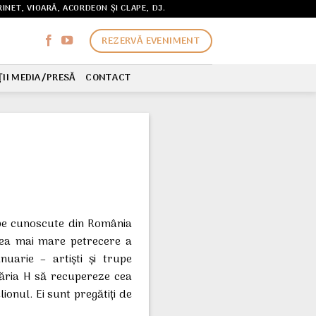
NET, VIOARĂ, ACORDEON ȘI CLAPE, DJ.
REZERVĂ EVENIMENT
ȚII MEDIA/PRESĂ
CONTACT
trupe cunoscute din România
cea mai mare petrecere a
anuarie – artiști și trupe
ăria H să recupereze cea
ionul. Ei sunt pregătiți de