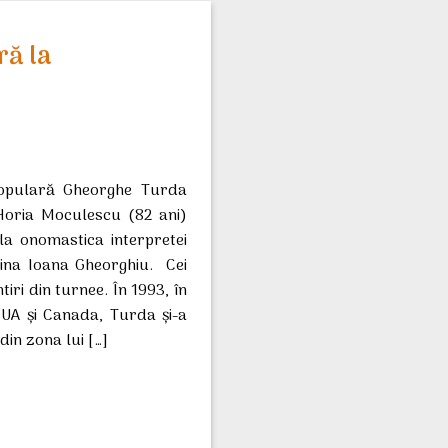
ră la
populară Gheorghe Turda
 Horia Moculescu (82 ani)
la onomastica interpretei
ina Ioana Gheorghiu. Cei
tiri din turnee. În 1993, în
SUA și Canada, Turda și-a
din zona lui […]