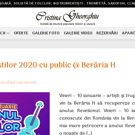
OARĂ, SOLISTĂ DE FOLCLOR, INSTRUMENTIȘTI : TROMPETĂ, SAXOFON, CLARI
CII
OFERTE
GALERIE FOTO
GALERIE VIDEO
REZERVĂRI
APARI
știlor 2020 cu public @ Berăria H
E
CRISTINA GHEORGHIU
Vineri – 10 ianuarie – artiști și 
vin la Berăria H să recupereze 
anului: Revelionul. Vineri – 10 i
cunoscute din România vin la Ber
mai mare petrecere a anului: Revel
o noapte de […]