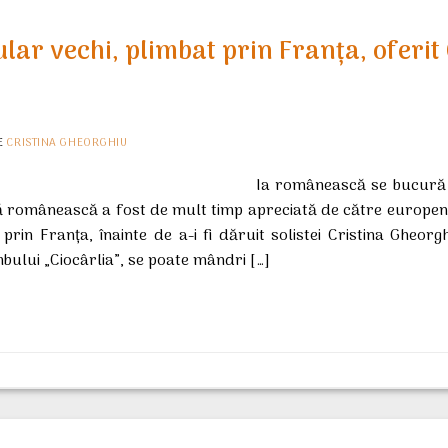
ar vechi, plimbat prin Franța, oferit 
E
CRISTINA GHEORGHIU
Ia românească se bucură 
 românească a fost de mult timp apreciată de către europen
prin Franța, înainte de a-i fi dăruit solistei Cristina Gheor
bului „Ciocârlia”, se poate mândri […]