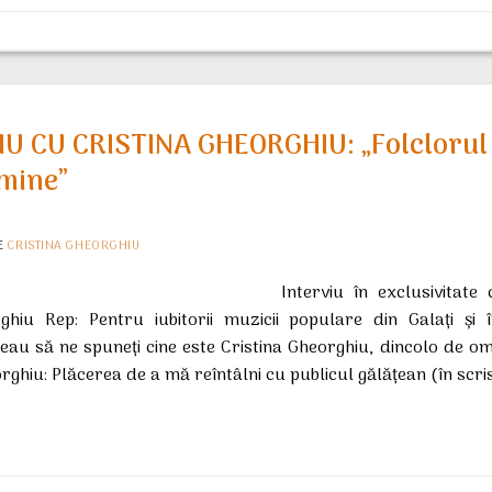
IU CU CRISTINA GHEORGHIU: „Folclorul
 mine”
E
CRISTINA GHEORGHIU
Interviu în exclusivitat
hiu Rep: Pentru iubitorii muzicii populare din Galaţi şi în
eau să ne spuneţi cine este Cristina Gheorghiu, dincolo de om
ghiu: Plăcerea de a mă reîntâlni cu publicul gălăţean (în scri