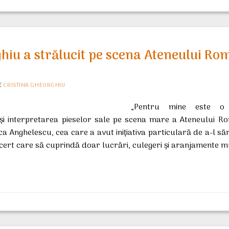
hiu a strălucit pe scena Ateneului Ro
E
CRISTINA GHEORGHIU
„Pentru mine este o 
şi interpretarea pieselor sale pe scena mare a Ateneului R
ica Anghelescu, cea care a avut iniţiativa particulară de a-l s
ncert care să cuprindă doar lucrări, culegeri şi aranjamente m