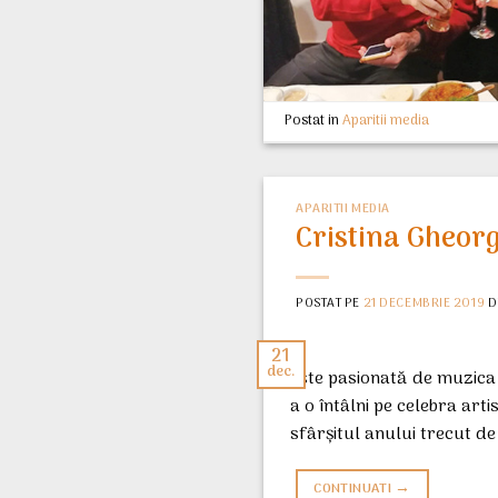
Postat in
Aparitii media
APARITII MEDIA
Cristina Gheorg
POSTAT PE
21 DECEMBRIE 2019
D
21
dec.
este pasionată de muzica 
a o întâlni pe celebra art
sfârşitul anului trecut de
→
CONTINUATI