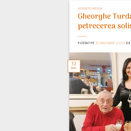
APARITII MEDIA
Gheorghe Turda
petrecerea soli
POSTAT PE
12 IANUARIE 2020
D
12
ian.