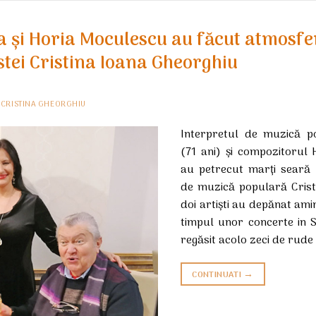
 și Horia Moculescu au făcut atmosfe
stei Cristina Ioana Gheorghiu
E
CRISTINA GHEORGHIU
Interpretul de muzică 
(71 ani) și compozitorul
au petrecut marți seară 
de muzică populară Crist
doi artiști au depănat amin
timpul unor concerte in 
regăsit acolo zeci de rude 
→
CONTINUATI