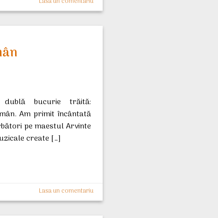
Lasa un comentariu
mân
dublă bucurie trăită:
omân. Am primit încântată
ărbători pe maestul Arvinte
uzicale create […]
Lasa un comentariu