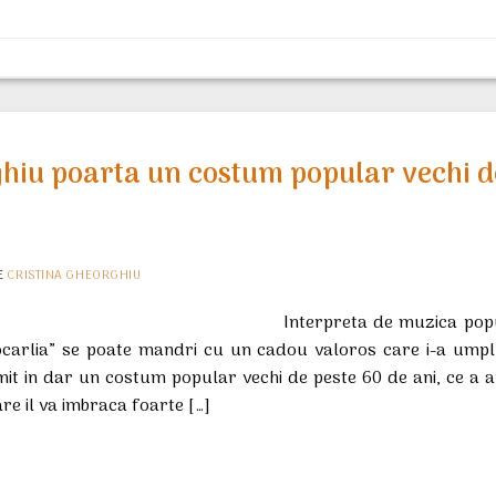
ghiu poarta un costum popular vechi d
E
CRISTINA GHEORGHIU
Interpreta de muzica popu
ocarlia” se poate mandri cu un cadou valoros care i-a umplu
mit in dar un costum popular vechi de peste 60 de ani, ce a a
are il va imbraca foarte […]