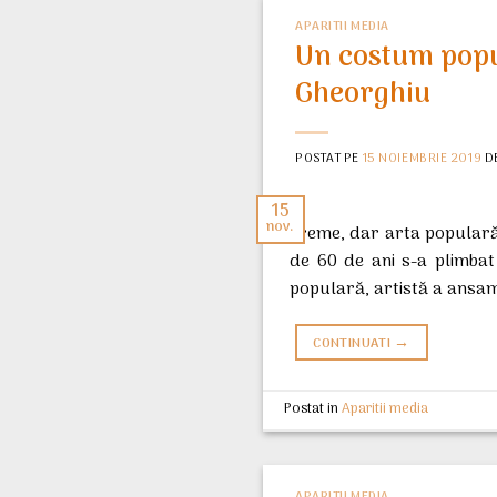
APARITII MEDIA
Un costum popul
Gheorghiu
POSTAT PE
15 NOIEMBRIE 2019
D
15
nov.
vreme, dar arta populară
de 60 de ani s-a plimbat 
populară, artistă a ansam
→
CONTINUATI
Postat in
Aparitii media
APARITII MEDIA