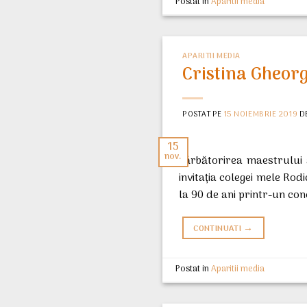
Postat in
Aparitii media
APARITII MEDIA
Cristina Gheorg
POSTAT PE
15 NOIEMBRIE 2019
D
15
nov.
sărbătorirea maestrului 
invitaţia colegei mele Rod
la 90 de ani printr-un co
→
CONTINUATI
Postat in
Aparitii media