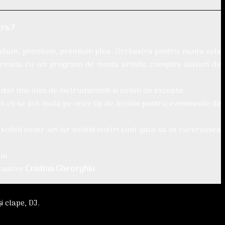
ara ?
medium, premium, premium plus. Orchestra pentru nunta este
mpreuna cu un program de nunta artistic complex alaturi de
ar mai ales de instrumentisti si solisti de exceptie.
ti ce se pot mula pe orice tip de locatie pentru evenimente de
isti cover-uri iar solistii nostri sunt gata sa va cucereasca
ui.
noastre
Cristina Gheorghiu
.
i clape, DJ.