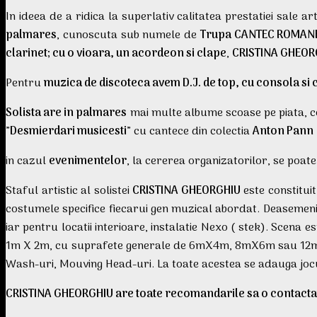
In ideea de a ridica la superlativ calitatea prestatiei sale art
palmares
, cunoscuta sub numele de
Trupa CANTEC ROMAN
clarinet; cu o vioara, un acordeon si clape
,
CRISTINA GHEOR
Pentru
muzica de discoteca avem D.J. de top, cu consola si 
Solista are in palmares
mai multe albume scoase pe piata, ce
”
Desmierdari musicesti
” cu cantece din colectia
Anton Pann
in cazul
evenimentelor
, la cererea organizatorilor, se poa
Staful artistic al solistei
CRISTINA GHEORGHIU
este constituit
costumele specifice fiecarui gen muzical abordat. Deasemeni, 
iar pentru locatii interioare, instalatie Nexo ( stek). Scena 
1m X 2m, cu suprafete generale de 6mX4m, 8mX6m sau 12mX10m
Wash-uri, Mouving Head-uri. La toate acestea se adauga jocu
CRISTINA GHEORGHIU are toate recomandarile sa o contactati 