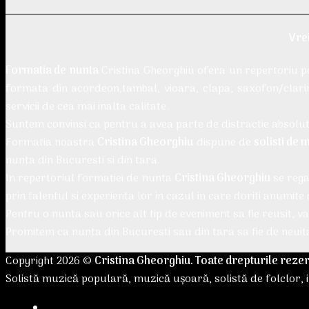
Vre
Formatia de nunta
Cristina Gheorghiu ofera un repertoriu 
formata din acordeon,tambal, vioara, clapa, saxofon/clari
servicii de cea mai inalta calitate.
Suntem convinsi ca pentru a avea parte de distractie absoluta 
Formatia noastra
Cristina Gheorghiu
dispune de
solisti de
nunta din Bucuresti si din tara.
In repertoriul formatiei de nunta
Cristina Gheorghiu
se rega
prin talentul si experienta lor in cazul in care doriti anumite 
Pentru o nunta sau orice alt tip de eveniment sa fie reusit, 
Promitem ca nunta din Bucuresti sau din tara sa fie de neuit
Copyright 2026 ©
Cristina Gheorghiu. Toate drepturile reze
Solistă muzică populară, muzică ușoară, solistă de folclor, i
Acasă