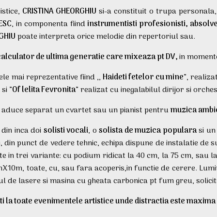
istice,
CRISTINA GHEORGHIU
si-a constituit o trupa personala,
ESC
, in componenta fiind
instrumentisti profesionisti, absolve
GHIU
poate interpreta orice melodie din repertoriul sau.
calculator de ultima generatie care mixeaza pt DV,
in momente
le mai reprezentative fiind ,,
Haideti fetelor cu mine
”, realiz
si ”
Of lelita Fevronita
” realizat cu inegalabilul dirijor si orch
te aduce separat un cvartet sau un pianist pentru
muzica ambi
 din inca doi
solisti vocali
, o
solista de muzica populara
si u
din punct de vedere tehnic, echipa dispune de instalatie de sune
este in trei variante: cu podium ridicat la 40 cm, la 75 cm, sa
, toate, cu, sau fara acoperis,in functie de cerere. Luminile
l de lasere si masina cu gheata carbonica pt fum greu, solici
la toate evenimentele artistice unde distractia este maxima s