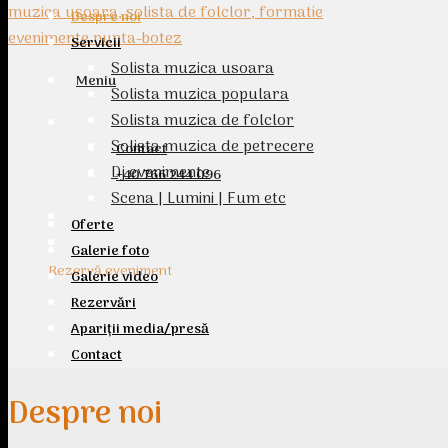
Despre noi
Servicii
Solista muzica usoara
Meniu
Solista muzica populara
Solista muzica de folclor
Solista muzica de petrecere
Contact
Dj evenimente
+40 766 244 096
Scena | Lumini | Fum etc
Oferte
Galerie foto
Rezervă eveniment
Galerie video
Rezervări
Apariții media/presă
Contact
Despre noi