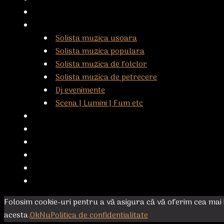
Despre noi
Servicii
Solista muzica usoara
Solista muzica populara
Solista muzica de folclor
Solista muzica de petrecere
Dj evenimente
Scena | Lumini | Fum etc
Oferte
Galerie foto
Galerie video
Rezervări
Apariții media/presă
Contact
Folosim cookie-uri pentru a vă asigura că vă oferim cea mai 
acesta.
Ok
Nu
Politica de confidentialitate