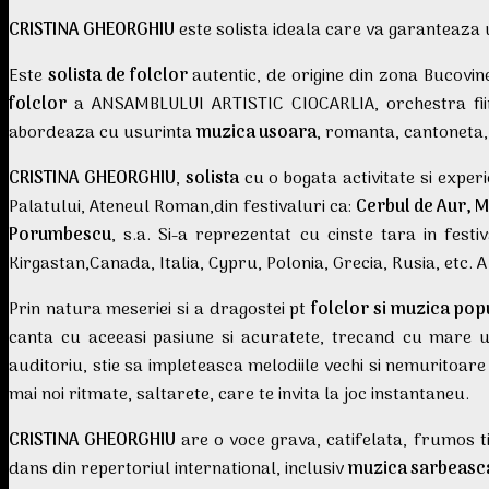
CRISTINA GHEORGHIU
este solista ideala care va garanteaza un
Este
solista de folclor
autentic, de origine din zona Bucovine
folclor
a ANSAMBLULUI ARTISTIC CIOCARLIA, orchestra fiind
abordeaza cu usurinta
muzica usoara
, romanta, cantoneta
CRISTINA GHEORGHIU
,
solista
cu o bogata activitate si experi
Palatului, Ateneul Roman,din festivaluri ca:
Cerbul de Aur, 
Porumbescu
, s.a. Si-a reprezentat cu cinste tara in fes
Kirgastan,Canada, Italia, Cypru, Polonia, Grecia, Rusia, etc. 
Prin natura meseriei si a dragostei pt
folclor si muzica pop
canta cu aceeasi pasiune si acuratete, trecand cu mare us
auditoriu, stie sa impleteasca melodiile vechi si nemuritoar
mai noi ritmate, saltarete, care te invita la joc instantaneu.
CRISTINA GHEORGHIU
are o voce grava, catifelata, frumos ti
dans din repertoriul international, inclusiv
muzica sarbeasca