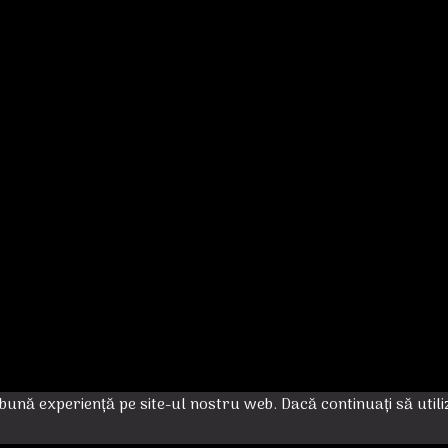
bună experiență pe site-ul nostru web. Dacă continuați să util