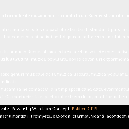
i o
formatie de muzica pentru nunta
ta din Bucuresti sau din t
pentru nunta si botez cu pachete standard, standard plus, 
net si contrabas si solisti pe tot parcursul evenimentului i
la nunta in Bucuresti sau in tara, aveti nevoie de muzica live d
 muzica usoara
, muzica populara, solisti cover-uri experimenta
sesc genuri muzicale de la muzica usoara, muzica populara, sol
dedicatii.
va rugam sa ne contactati din timp specificand data evenimentul
at. Ca marturie sta repertoriul extrem de bogat al formatiei 
rvate
. Power by WebTeamConcept.
Politica GDPR.
nstrumentiști : trompetă, saxofon, clarinet, vioară, acordeon ș