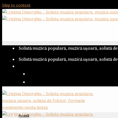
Skip to content
Solistă muzică populară, muzică ușoară, solistă de f
Solistă muzică populară, muzică ușoară, solistă de f
Contact
+40 766 244 096
Acasă