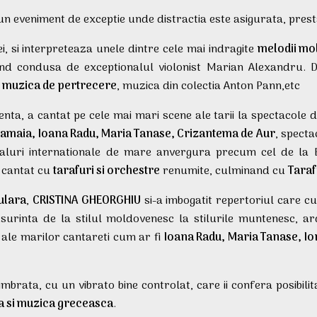
 eveniment de exceptie unde distractia este asigurata, prestatia
i, si interpreteaza unele dintre cele mai indragite
melodii mo
 condusa de exceptionalul violonist Marian Alexandru. De 
,
muzica de pertrecere
, muzica din colectia Anton Pann,etc
enta, a cantat pe cele mai mari scene ale tarii la spectacole d
Mamaia, Ioana Radu, Maria Tanase, Crizantema de Aur
, spect
tivaluri internationale de mare anvergura precum cel de la B
A cantat cu
tarafuri si orchestre
renumite, culminand cu
Taraf
ulara
,
CRISTINA GHEORGHIU
si-a imbogatit repertoriul care cu
urinta de la stilul moldovenesc la stilurile muntenesc, ar
e ale marilor cantareti cum ar fi
Ioana Radu, Maria Tanase, Io
mbrata, cu un vibrato bine controlat, care ii confera posibil
 si muzica greceasca
.