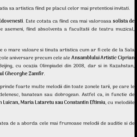
 sa artistica fiind pe placul celor mai pretentiosi invitati.
ldovenesti
. Este cotata ca fiind cea mai valoroasa
solista de
asemeni, fiind absolventa a facultatii de teatru muzical,
e o mare valoare si tinuta artistica cum ar fi cele de la Sala
acole aniversare precum cele ale
Ansamblului Artistic Ciprian
eijing, cu ocazia Olimpiadei din 2008, dar si in Kazahstan,
ul Gheorghe Zamfir
.
prinde foarte multe melodii din toate zonele tarii, pe care le
delenesc, banatean sau dobrogean. Astfel ca, in functie de
n Luican, Maria Lataretu sau Constantin Eftimiu
, cu melodiile
itatea de a aborda cele mai frumoase melodii de auditie si de