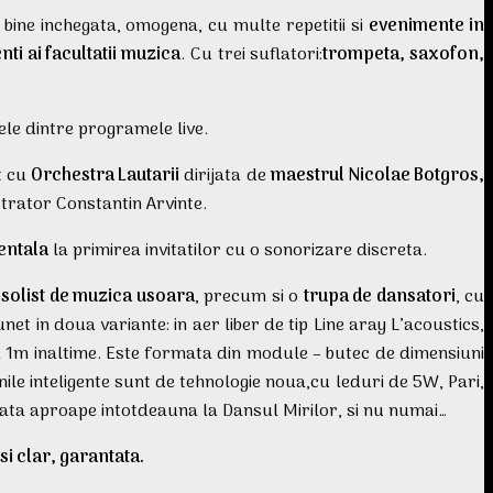
 bine inchegata, omogena, cu multe repetitii si
evenimente in
nti ai facultatii muzica
. Cu trei suflatori:
trompeta, saxofon,
le dintre programele live.
at cu
Orchestra Lautarii
dirijata de
maestrul Nicolae Botgros,
estrator Constantin Arvinte.
entala
la primirea invitatilor cu o sonorizare discreta.
n
solist de muzica usoara
, precum si o
trupa de dansatori
, cu
t in doua variante: in aer liber de tip Line aray L’acoustics,
u la 1m inaltime. Este formata din module – butec de dimensiuni
 inteligente sunt de tehnologie noua,cu leduri de 5W, Pari,
tata aproape intotdeauna la Dansul Mirilor, si nu numai…
i clar, garantata.